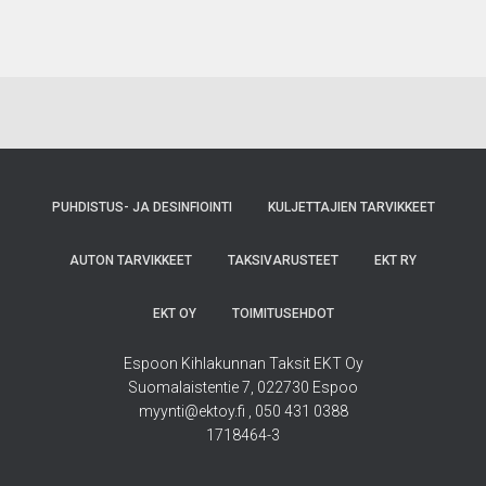
PUHDISTUS- JA DESINFIOINTI
KULJETTAJIEN TARVIKKEET
AUTON TARVIKKEET
TAKSIVARUSTEET
EKT RY
EKT OY
TOIMITUSEHDOT
Espoon Kihlakunnan Taksit EKT Oy
Suomalaistentie 7, 022730 Espoo
myynti@ektoy.fi , 050 431 0388
1718464-3