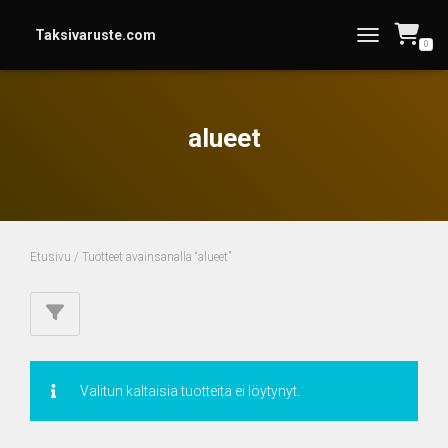
Taksivaruste.com
0
TOGGLE NAVI
alueet
Etusivu
/ Tuotteet avainsanalla “alueet”
Valitun kaltaisia tuotteita ei löytynyt.