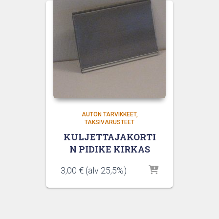
AUTON TARVIKKEET
TAKSIVARUSTEET
KULJETTAJAKORTI
N PIDIKE KIRKAS
3,00
€
(alv 25,5%)