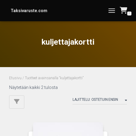
Taksivaruste.com
0
TOGGLE NAVI
kuljettajakortti
Etusivu
/ Tuotteet avainsanalla “kuljettajakortti”
Suosituimmat
Näytetään kaikki 2 tulosta
ensin