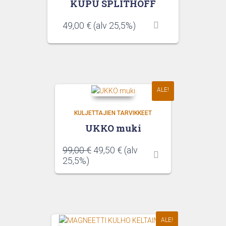
KUPU SPLITHOFF
49,00
€
(alv 25,5%)
ALE!
KULJETTAJIEN TARVIKKEET
UKKO muki
Alkuperäinen
Nykyinen
99,00
€
49,50
€
(alv
hinta
hinta
25,5%)
oli:
on:
99,00 €.
49,50 €.
ALE!