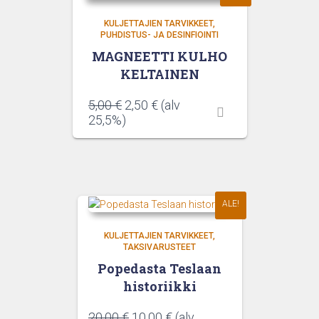
KULJETTAJIEN TARVIKKEET
PUHDISTUS- JA DESINFIOINTI
MAGNEETTI KULHO
KELTAINEN
Alkuperäinen
Nykyinen
5,00
€
2,50
€
(alv
hinta
hinta
25,5%)
oli:
on:
5,00 €.
2,50 €.
ALE!
KULJETTAJIEN TARVIKKEET
TAKSIVARUSTEET
Popedasta Teslaan
historiikki
Alkuperäinen
Nykyinen
20,00
€
10,00
€
(alv