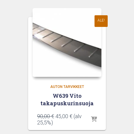
ALE!
AUTON TARVIKKEET
W639 Vito
takapuskurinsuoja
Alkuperäinen
Nykyinen
90,00
€
45,00
€
(alv
hinta
hinta
25,5%)
oli:
on: