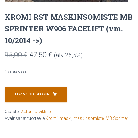
KROMI RST MASKINSOMISTE MB
SPRINTER W906 FACELIFT (vm.
10/2014 ->)
Alkuperäinen
Nykyinen
95,00
€
47,50
€
(alv 25,5%)
hinta
hinta
1 varastossa
oli:
on:
KROMI
95,00 €.
47,50 €.
RST
LISÄÄ OSTOSKORIIN
MASKINSOMISTE
MB
Osasto:
Auton tarvikkeet
SPRINTER
Avainsanat tuotteelle
Kromi
,
maski
,
maskinsomiste
,
MB Sprinter
W906
FACELIFT
(vm.