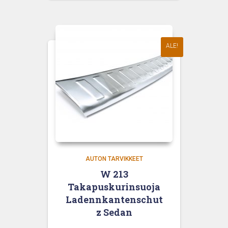
95,00 €.
47,50 €.
ALE!
AUTON TARVIKKEET
W 213
Takapuskurinsuoja
Ladennkantenschut
z Sedan