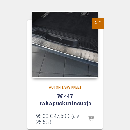
90,00 €.
45,00 €.
ALE!
AUTON TARVIKKEET
W 447
Takapuskurinsuoja
Alkuperäinen
Nykyinen
95,00
€
47,50
€
(alv
hinta
hinta
25,5%)
oli:
on: