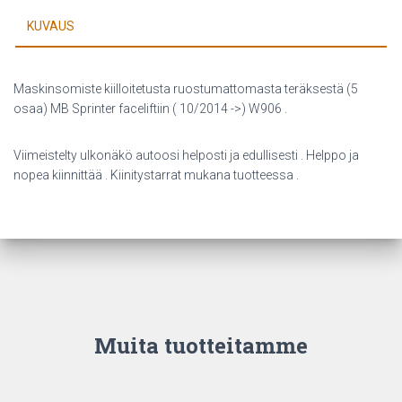
10/2014
KUVAUS
-
>)
määrä
Maskinsomiste kiilloitetusta ruostumattomasta teräksestä (5
osaa) MB Sprinter faceliftiin ( 10/2014 ->) W906 .
Viimeistelty ulkonäkö autoosi helposti ja edullisesti . Helppo ja
nopea kiinnittää . Kiinitystarrat mukana tuotteessa .
Muita tuotteitamme