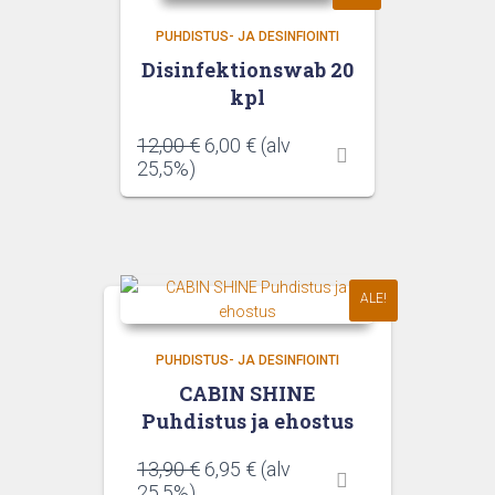
PUHDISTUS- JA DESINFIOINTI
Disinfektionswab 20
kpl
Alkuperäinen
Nykyinen
12,00
€
6,00
€
(alv
hinta
hinta
25,5%)
oli:
on:
12,00 €.
6,00 €.
ALE!
PUHDISTUS- JA DESINFIOINTI
CABIN SHINE
Puhdistus ja ehostus
Alkuperäinen
Nykyinen
13,90
€
6,95
€
(alv
hinta
hinta
25,5%)