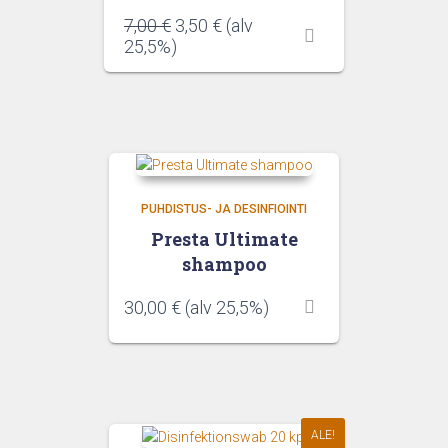
Alkuperäinen
Nykyinen
7,00
€
3,50
€
(alv
hinta
hinta
25,5%)
oli:
on:
7,00 €.
3,50 €.
PUHDISTUS- JA DESINFIOINTI
Presta Ultimate
shampoo
30,00
€
(alv 25,5%)
ALE!