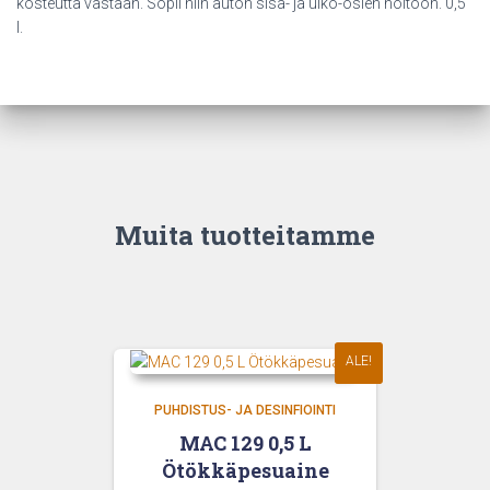
kosteutta vastaan. Sopii niin auton sisä- ja ulko-osien hoitoon. 0,5
l.
Muita tuotteitamme
ALE!
PUHDISTUS- JA DESINFIOINTI
MAC 129 0,5 L
Ötökkäpesuaine