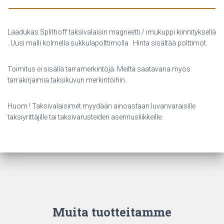
Laadukas Splithoff taksivalaisin magneetti / imukuppi kiinnityksellä
. Uusi malli kolmella sukkulapolttimolla . Hinta sisältää polttimot.
Toimitus ei sisällä tarramerkintöjä. Meiltä saatavana myös
tarrakirjaimia taksikuvun merkintöihin.
Huom ! Taksivalaisimet myydään ainoastaan luvanvaraisille
taksiyrittäjille tai taksivarusteiden asennusliikkeille.
Muita tuotteitamme