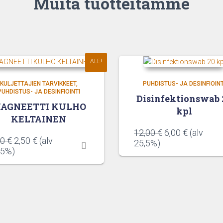
Muita tuotteitamme
ALE!
KULJETTAJIEN TARVIKKEET
PUHDISTUS- JA DESINFIOINT
PUHDISTUS- JA DESINFIOINTI
Disinfektionswab 
AGNEETTI KULHO
kpl
KELTAINEN
Alkuperäinen
Nykyinen
12,00
€
6,00
€
(alv
Alkuperäinen
Nykyinen
00
€
2,50
€
(alv
hinta
hinta
25,5%)
hinta
hinta
,5%)
oli:
on:
oli:
on:
12,00 €.
6,00 €.
5,00 €.
2,50 €.