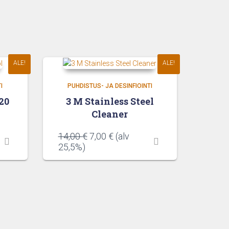
ALE!
ALE!
I
PUHDISTUS- JA DESINFIOINTI
20
3 M Stainless Steel
Cleaner
Alkuperäinen
Nykyinen
14,00
€
7,00
€
(alv
hinta
hinta
25,5%)
oli:
on:
14,00 €.
7,00 €.