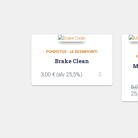
PUHDISTUS- JA DESINFIOINTI
Brake Clean
M
3,00
€
(alv 25,5%)
5,
25