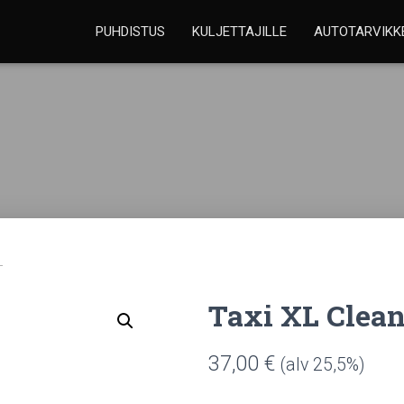
PUHDISTUS
KULJETTAJILLE
AUTOTARVIKK
L
Taxi XL Clean
37,00
€
(alv 25,5%)