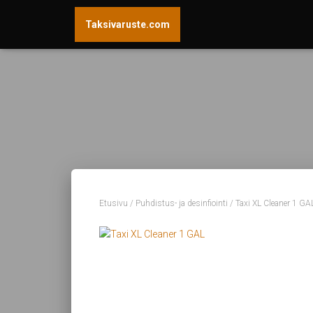
Taksivaruste.com
Etusivu
/
Puhdistus- ja desinfiointi
/ Taxi XL Cleaner 1 GA