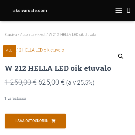
Taksivaruste.com
TOGGLE N
Etusivu
/
Auton tarvikkeet
/ W 212 HELLA LED oik etuvalo
ALE!
W 212 HELLA LED oik etuvalo
Alkuperäinen
Nykyinen
1 250,00
€
625,00
€
(alv 25,5%)
hinta
hinta
1 varastossa
oli:
on:
W
1
625,00 €.
212
LISÄÄ OSTOSKORIIN
250,00 €.
HELLA
LED