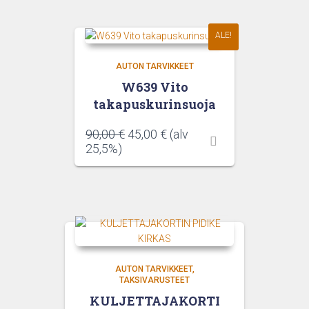
ALE!
AUTON TARVIKKEET
W639 Vito
takapuskurinsuoja
Alkuperäinen
Nykyinen
90,00
€
45,00
€
(alv
hinta
hinta
25,5%)
oli:
on:
90,00 €.
45,00 €.
AUTON TARVIKKEET
TAKSIVARUSTEET
KULJETTAJAKORTI