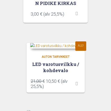
N PIDIKE KIRKAS
3,00
€
(alv 25,5%)
ALE!
AUTON TARVIKKEET
LED varotusvilkku /
kohdevalo
Alkuperäinen
Nykyinen
21,00
€
10,50
€
(alv
hinta
hinta
25,5%)
oli:
on:
21,00 €.
10,50 €.