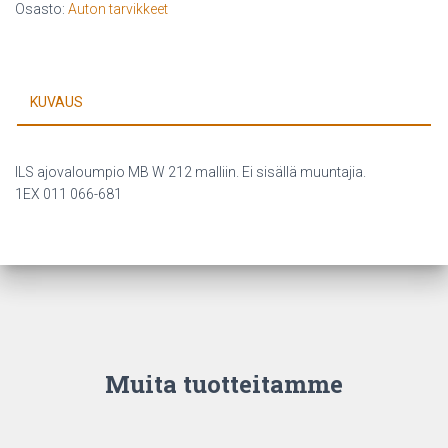
Osasto:
Auton tarvikkeet
oik
etuvalo
määrä
KUVAUS
ILS ajovaloumpio MB W 212 malliin. Ei sisällä muuntajia.
1EX 011 066-681
Muita tuotteitamme