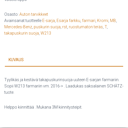
Osasto:
Auton tarvikkeet
Avainsanat tuotteelle
E-sarja
,
Esarja farkku
,
farmari
,
Kromi
,
MB
,
Mercedes-Benz
,
puskurin suoja
,
rst
,
ruostumaton teräs
,
T
,
takapuskurin suoja
,
W213
KUVAUS
Tyylikäs ja kestävä takapuskurinsuoja uuteen E-sarjan farmariin.
Sopii W213 farmariin vm. 2016-> . Laadukas saksalainen SCHÄTZ-
tuote.
Helppo kiinnittää . Mukana 3M kiinnitysteipit.