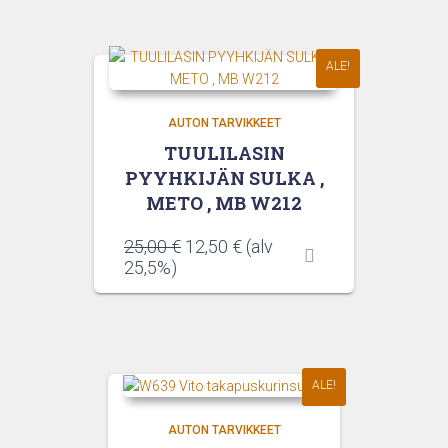
ALE!
AUTON TARVIKKEET
TUULILASIN
PYYHKIJÄN SULKA ,
METO , MB W212
Alkuperäinen
Nykyinen
25,00
€
12,50
€
(alv
hinta
hinta
25,5%)
oli:
on:
25,00 €.
12,50 €.
ALE!
AUTON TARVIKKEET