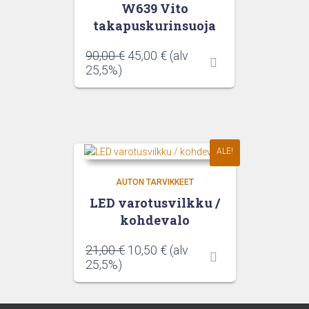
W639 Vito
takapuskurinsuoja
Alkuperäinen
Nykyinen
90,00
€
45,00
€
(alv
hinta
hinta
25,5%)
oli:
on:
90,00 €.
45,00 €.
ALE!
AUTON TARVIKKEET
LED varotusvilkku /
kohdevalo
Alkuperäinen
Nykyinen
21,00
€
10,50
€
(alv
hinta
hinta
25,5%)
oli:
on:
21,00 €.
10,50 €.