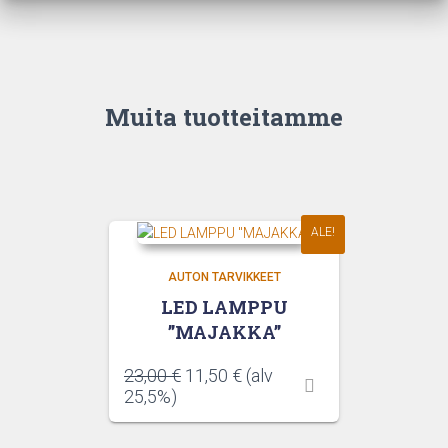
Muita tuotteitamme
ALE!
AUTON TARVIKKEET
LED LAMPPU
”MAJAKKA”
Alkuperäinen
Nykyinen
23,00
€
11,50
€
(alv
hinta
hinta
25,5%)
oli:
on:
23,00 €.
11,50 €.