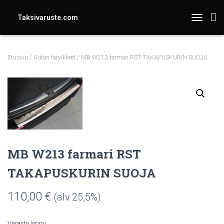
Taksivaruste.com
TOGGLE N
Etusivu
/
Auton tarvikkeet
/ MB W213 farmari RST TAKAPUSKURIN SUOJA
MB W213 farmari RST
TAKAPUSKURIN SUOJA
110,00
€
(alv 25,5%)
Varasto loppu