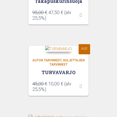
Takapuskurinsuoja
Alkuperäinen
Nykyinen
95,00
€
47,50
€
(alv
hinta
hinta
25,5%)
oli:
on:
95,00 €.
47,50 €.
ALE!
AUTON TARVIKKEET
KULJETTAJIEN
TARVIKKEET
TURVAVARJO
Alkuperäinen
Nykyinen
45,00
€
10,00
€
(alv
hinta
hinta
25,5%)
oli:
on:
45,00 €.
10,00 €.