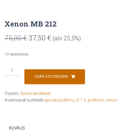
Xenon MB 212
Alkuperäinen
Nykyinen
75,00
€
37,50
€
(alv 25,5%)
hinta
hinta
10 varastossa
oli:
on:
Xenon
75,00 €.
37,50 €.
MB
LISÄÄ OSTOSKORIIN
212
määrä
Osasto:
Auton tarvikkeet
Avainsanat tuotteelle
ajovalopolttimo
,
D 1 S
,
polttimo
,
xenon
KUVAUS